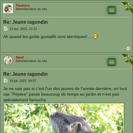
a
u
Taranyss
t
Administrateur du site
Re: Jeune ragondin
M
13 oct. 2021, 21:21
e
s
Ah quand les goûts gustatifs sont identiques!....
s
a
g
e
a
u
Sand
t
Administrateur du site
Re: Jeune ragondin
M
19 juil. 2022, 09:57
e
s
Je ne sais pas si c'est l'un des jeunes de l'année dernière, en tout
s
cas "Pépère" passe beaucoup de temps au jardin et n'est pas
a
g
spécialement farouche.
e