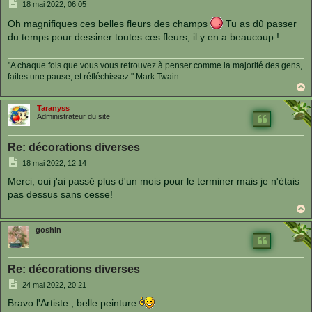
M
18 mai 2022, 06:05
e
s
Oh magnifiques ces belles fleurs des champs
Tu as dû passer
s
a
du temps pour dessiner toutes ces fleurs, il y en a beaucoup !
g
e
"A chaque fois que vous vous retrouvez à penser comme la majorité des gens,
faites une pause, et réfléchissez." Mark Twain
a
u
Taranyss
t
Administrateur du site
Re: décorations diverses
M
18 mai 2022, 12:14
e
s
Merci, oui j'ai passé plus d'un mois pour le terminer mais je n'étais
s
pas dessus sans cesse!
a
g
e
a
u
goshin
t
Re: décorations diverses
M
24 mai 2022, 20:21
e
s
Bravo l'Artiste , belle peinture
s