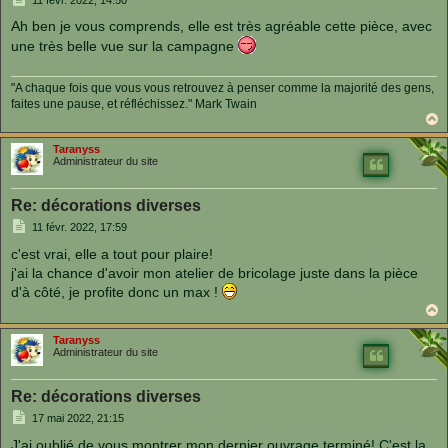
e
s
Ah ben je vous comprends, elle est très agréable cette pièce, avec
s
a
une très belle vue sur la campagne
g
e
"A chaque fois que vous vous retrouvez à penser comme la majorité des gens,
faites une pause, et réfléchissez." Mark Twain
a
u
Taranyss
t
Administrateur du site
Re: décorations diverses
M
11 févr. 2022, 17:59
e
s
c'est vrai, elle a tout pour plaire!
s
j'ai la chance d'avoir mon atelier de bricolage juste dans la pièce
a
g
d'à côté, je profite donc un max !
e
a
u
Taranyss
t
Administrateur du site
Re: décorations diverses
M
17 mai 2022, 21:15
e
s
J'ai oublié de vous montrer mon dernier ouvrage terminé! C'est la