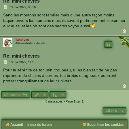
Re: mini chèvres
M
13 mai 2022, 06:10
e
s
Sand les moutons sont familier mais d'une autre façon moins
s
taquin envers les humains mais ils savent pertinemment s'exprimer
a
g
eux aussi et les bb sont des sacrés voyou aussi
e
a
u
Taranyss
t
Administrateur du site
Re: mini chèvres
M
13 mai 2022, 11:15
e
s
Pour la sérénité de ton mini troupeau, tu as bien fait de ne pas
s
reprendre de chipies à cornes, tes brebis et agneaux pourront
a
g
profiter tranquillement de leur univers!
e
a
u
Répondre
t
8 messages • Page
1
sur
1
Aller à
Accueil
Index du forum
Supprimer les cookies