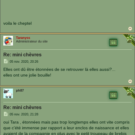
voila le cheptel
a
u
Taranyss
t
Administrateur du site
Re: mini chèvres
M
05 nov. 2020, 20:26
e
s
Elles ont dû être étonnées de se retrouver là elles aussi?...
s
elles ont une jolie bouille!
a
g
e
a
u
ph87
t
Re: mini chèvres
M
05 nov. 2020, 21:28
e
s
oui Tara , étonnées mais pas trop longtemps elles ont vite compris
s
que c'été immense par rapport a leur enclos de naissance et elles
a
g
avaient de la compagnie en plus avec le petit troupeau de brebis