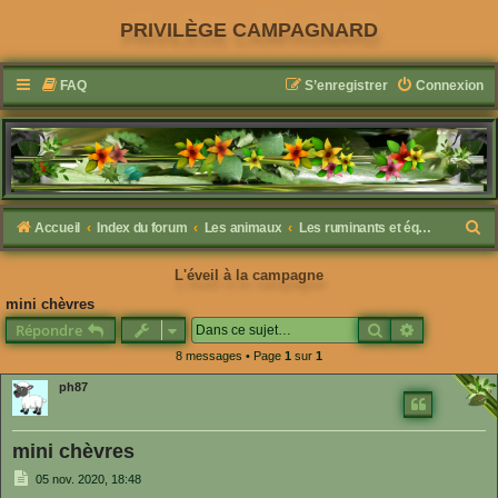
PRIVILÈGE CAMPAGNARD
FAQ
S’enregistrer
Connexion
R
Accueil
Index du forum
Les animaux
Les ruminants et équidés
e
L'éveil à la campagne
c
mini chèvres
h
Rechercher
Recherche 
Répondre
e
8 messages • Page
1
sur
1
r
ph87
c
h
mini chèvres
e
M
r
05 nov. 2020, 18:48
e