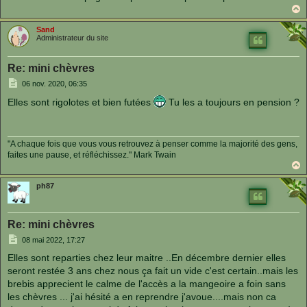
e
a
u
Sand
t
Administrateur du site
Re: mini chèvres
M
06 nov. 2020, 06:35
e
s
Elles sont rigolotes et bien futées
Tu les a toujours en pension ?
s
a
g
e
"A chaque fois que vous vous retrouvez à penser comme la majorité des gens,
faites une pause, et réfléchissez." Mark Twain
a
u
ph87
t
Re: mini chèvres
M
08 mai 2022, 17:27
e
s
Elles sont reparties chez leur maitre ..En décembre dernier elles
s
seront restée 3 ans chez nous ça fait un vide c'est certain..mais les
a
g
brebis apprecient le calme de l'accès a la mangeoire a foin sans
e
les chèvres ... j'ai hésité a en reprendre j'avoue....mais non ca