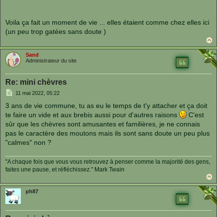
Voila ça fait un moment de vie ... elles étaient comme chez elles ici
(un peu trop gatées sans doute )
a
u
Sand
t
Administrateur du site
Re: mini chèvres
M
11 mai 2022, 05:22
e
s
3 ans de vie commune, tu as eu le temps de t'y attacher et ça doit
s
te faire un vide et aux brebis aussi pour d'autres raisons
C'est
a
g
sûr que les chèvres sont amusantes et familières, je ne connais
e
pas le caractère des moutons mais ils sont sans doute un peu plus
"calmes" non ?
"A chaque fois que vous vous retrouvez à penser comme la majorité des gens,
faites une pause, et réfléchissez." Mark Twain
a
u
ph87
t