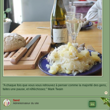
"A chaque fois que vous vous retrouvez à penser comme la majorité des gens,
faites une pause, et réfléchissez." Mark Twain
a
u
Sand
t
Administrateur du site