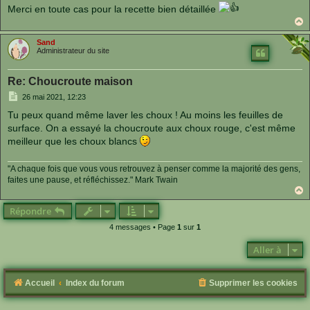
Merci en toute cas pour la recette bien détaillée
a
u
Sand
t
Administrateur du site
Re: Choucroute maison
M
26 mai 2021, 12:23
e
s
Tu peux quand même laver les choux ! Au moins les feuilles de
s
surface. On a essayé la choucroute aux choux rouge, c'est même
a
g
meilleur que les choux blancs
e
"A chaque fois que vous vous retrouvez à penser comme la majorité des gens,
faites une pause, et réfléchissez." Mark Twain
a
u
Répondre
t
4 messages • Page
1
sur
1
Aller à
Accueil
Index du forum
Supprimer les cookies