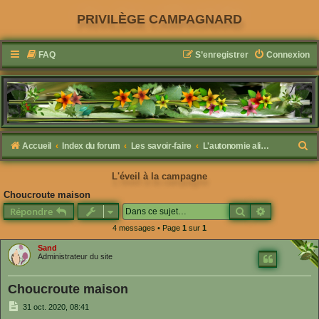
PRIVILÈGE CAMPAGNARD
FAQ
S’enregistrer
Connexion
R
Accueil
Index du forum
Les savoir-faire
L'autonomie alimentaire
e
L'éveil à la campagne
c
Choucroute maison
h
Rechercher
Recherche 
Répondre
e
4 messages • Page
1
sur
1
r
Sand
c
Administrateur du site
h
Choucroute maison
e
M
r
31 oct. 2020, 08:41
e