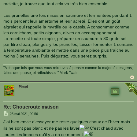
raclette, je trouve que tout cela va très bien ensemble.
Les prunelles une fois mises en saumure et fermentées pendant 1
mois perdent leur amertume et leur acreté. Elles ont un goût
aigrelet qui rappelle la myrtille ou le cassis. A consommer comme
les cornichons, petits oignons, olives en accompagnement.
La recette est toute simple, préparer un saumure à 30 gr de sel
par litre d'eau, plongez-y les prunelles, laisser fermenter 1 semaine
à température ambiante et mettre dans une pièce plus fraîche au
moins 3 semaines. Puis dégustez, vous serez surpris.
"A chaque fois que vous vous retrouvez à penser comme la majorité des gens,
faites une pause, et réfléchissez." Mark Twain
a
u
Pimpi
t
Re: Choucroute maison
M
25 mai 2021, 00:56
e
s
J'ai bien envie d'essayer me reste quelques choux de l'hiver mais
s
a
ils ne sont pas blanc et ne pas les laver
C'est chaud avec
g
toutes les limaces qu'il y a en ce moment
e