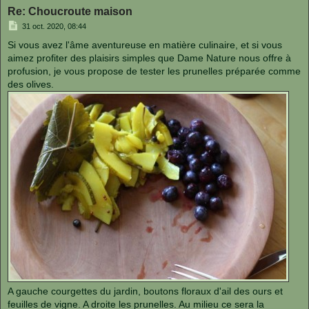
Re: Choucroute maison
M
31 oct. 2020, 08:44
e
s
Si vous avez l'âme aventureuse en matière culinaire, et si vous
s
aimez profiter des plaisirs simples que Dame Nature nous offre à
a
g
profusion, je vous propose de tester les prunelles préparée comme
e
des olives.
A gauche courgettes du jardin, boutons floraux d'ail des ours et
feuilles de vigne. A droite les prunelles. Au milieu ce sera la