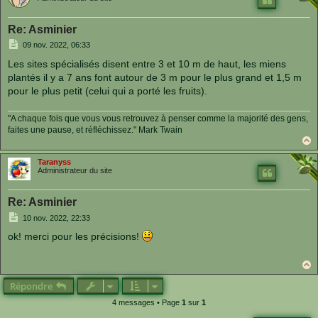
Re: Asminier
M
09 nov. 2022, 06:33
e
s
Les sites spécialisés disent entre 3 et 10 m de haut, les miens
s
plantés il y a 7 ans font autour de 3 m pour le plus grand et 1,5 m
a
g
pour le plus petit (celui qui a porté les fruits).
e
"A chaque fois que vous vous retrouvez à penser comme la majorité des gens,
faites une pause, et réfléchissez." Mark Twain
a
u
Taranyss
t
Administrateur du site
Re: Asminier
M
10 nov. 2022, 22:33
e
s
ok! merci pour les précisions!
s
a
g
e
a
u
Répondre
t
4 messages • Page
1
sur
1