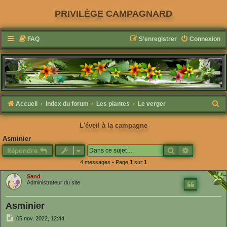
PRIVILÈGE CAMPAGNARD
FAQ
S’enregistrer
Connexion
R
Accueil
Index du forum
Les plantes
Le verger
e
L'éveil à la campagne
c
Asminier
h
Rechercher
Recherche 
Répondre
e
4 messages • Page
1
sur
1
r
Sand
c
Administrateur du site
h
Asminier
e
M
r
05 nov. 2022, 12:44
e