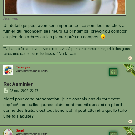
Asminie
Un détail qui peut avoir son importance : ce sont les mouches à
fumier qui fécondent ses fleurs au printemps, prévoir du compost
au pied des arbres ou les planter près du compost
"A chaque fois que vous vous retrouvez à penser comme la majorité des gens,
faites une pause, et réfléchissez." Mark Twain
a
u
Taranyss
t
Administrateur du site
Re: Asminier
M
08 nov. 2022, 22:17
e
s
Merci pour cette présentation, je ne connais pas du tout cette
s
espèce! les feuilles jaunes claire sont magnifiques! si en plus il
a
g
donne des fruits, c'est tout bénéfice!! il peut atteindre quelle taille
e
une fois adulte?
a
u
Sand
t
Administrateur du site