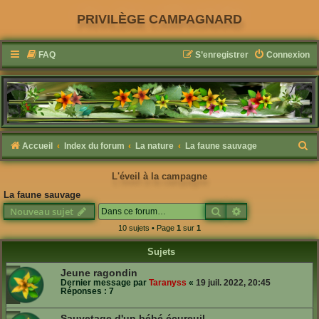
PRIVILÈGE CAMPAGNARD
FAQ
S’enregistrer
Connexion
R
Accueil
Index du forum
La nature
La faune sauvage
e
L'éveil à la campagne
c
La faune sauvage
h
Rechercher
Recherche avanc
Nouveau sujet
e
10 sujets • Page
1
sur
1
r
Sujets
c
h
Jeune ragondin
Dernier message par
Taranyss
«
19 juil. 2022, 20:45
e
Réponses :
7
r
Sauvetage d'un bébé écureuil