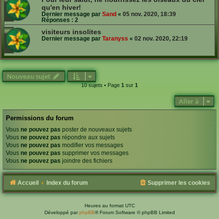
qu'en hiver!
Dernier message par
Sand
«
05 nov. 2020, 18:39
Réponses :
2
visiteurs insolites
Dernier message par
Taranyss
«
02 nov. 2020, 22:19
Nouveau sujet
10 sujets • Page
1
sur
1
Aller à
Permissions du forum
Vous
ne pouvez pas
poster de nouveaux sujets
Vous
ne pouvez pas
répondre aux sujets
Vous
ne pouvez pas
modifier vos messages
Vous
ne pouvez pas
supprimer vos messages
Vous
ne pouvez pas
joindre des fichiers
Accueil
Index du forum
Supprimer les cookies
Heures au format
UTC
Développé par
phpBB
® Forum Software © phpBB Limited