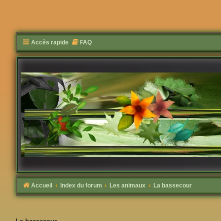
Accès rapide
FAQ
Accueil
Index du forum
Les animaux
La bassecour