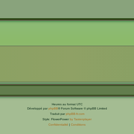
Heures au format
UTC
Développé par
phpBB
® Forum Software © phpBB Limited
Traduit par
phpBB-fr.com
Style: FlowerPower
by Tastenplayer
Confidentialité
|
Conditions