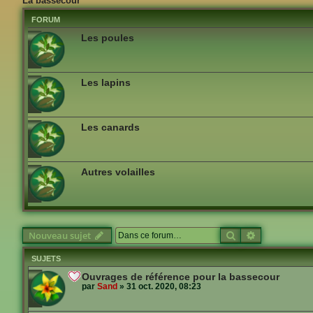
La bassecour
FORUM
Les poules
Les lapins
Les canards
Autres volailles
Rechercher
Recherche a
Nouveau sujet
SUJETS
Ouvrages de référence pour la bassecour
par
Sand
»
31 oct. 2020, 08:23