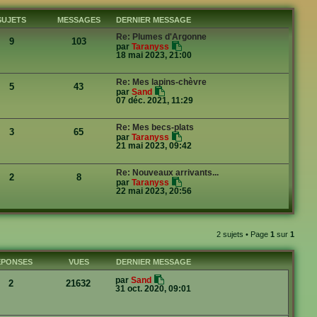
SUJETS
MESSAGES
DERNIER MESSAGE
Re: Plumes d'Argonne
9
103
V
par
Taranyss
o
18 mai 2023, 21:00
i
r
l
Re: Mes lapins-chèvre
5
43
e
V
par
Sand
d
o
07 déc. 2021, 11:29
e
i
r
r
n
l
Re: Mes becs-plats
i
3
65
e
V
par
Taranyss
e
d
o
21 mai 2023, 09:42
r
e
i
m
r
r
e
n
l
s
Re: Nouveaux arrivants...
i
2
8
e
s
V
par
Taranyss
e
d
a
o
22 mai 2023, 20:56
r
e
g
i
m
r
e
r
e
n
l
s
i
e
s
e
d
a
2 sujets • Page
1
sur
1
r
e
g
m
r
e
e
n
ÉPONSES
VUES
DERNIER MESSAGE
s
i
s
e
a
par
Sand
r
2
21632
g
31 oct. 2020, 09:01
m
e
e
s
s