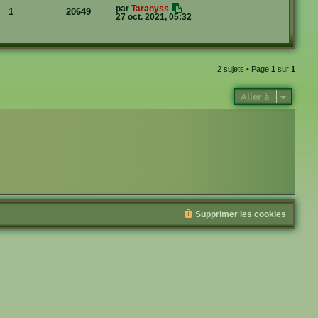
a
par
Taranyss
1
20649
g
27 oct. 2021, 05:32
e
2 sujets • Page
1
sur
1
Aller à
Supprimer les cookies