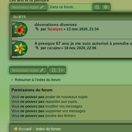
Les arts et la peinture
Rechercher
Recherche a
Nouveau sujet
SUJETS
décorations diverses
par
Taranyss
»
13 nov. 2020, 21:34
A presque 67 ans je me suis autorisé à prendre 
par
cacajou
»
18 nov. 2020, 22:06
Nouveau sujet
Retourner à l’index du forum
Permissions du forum
Vous
ne pouvez pas
poster de nouveaux sujets
Vous
ne pouvez pas
répondre aux sujets
Vous
ne pouvez pas
modifier vos messages
Vous
ne pouvez pas
supprimer vos messages
Vous
ne pouvez pas
joindre des fichiers
Accueil
Index du forum