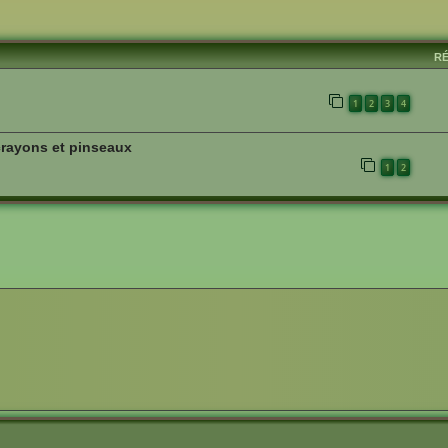
vancée
R
1
2
3
4
crayons et pinseaux
1
2