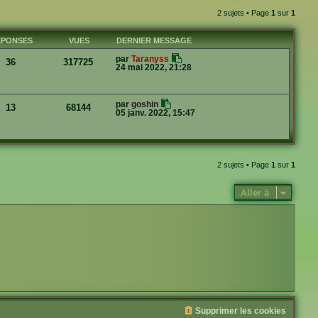
2 sujets • Page
1
sur
1
ÉPONSES
VUES
DERNIER MESSAGE
par
Taranyss
36
317725
24 mai 2022, 21:28
par
goshin
13
68144
05 janv. 2022, 15:47
2 sujets • Page
1
sur
1
Aller à
Supprimer les cookies