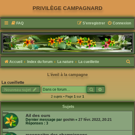
PRIVILÈGE CAMPAGNARD
FAQ
S’enregistrer
Connexion
R
Accueil
Index du forum
La nature
La cueillette
e
L'éveil à la campagne
c
La cueillette
h
Rechercher
Recherche avanc
Nouveau sujet
e
2 sujets • Page
1
sur
1
r
Sujets
c
h
Ail des ours
Dernier message par
goshin
«
27 févr. 2022, 20:21
e
Réponses :
3
r
reconnaitre des champignons