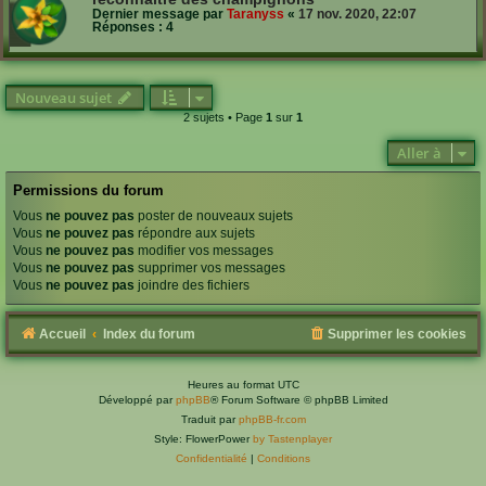
Dernier message par
Taranyss
«
17 nov. 2020, 22:07
Réponses :
4
Nouveau sujet
2 sujets • Page
1
sur
1
Aller à
Permissions du forum
Vous
ne pouvez pas
poster de nouveaux sujets
Vous
ne pouvez pas
répondre aux sujets
Vous
ne pouvez pas
modifier vos messages
Vous
ne pouvez pas
supprimer vos messages
Vous
ne pouvez pas
joindre des fichiers
Accueil
Index du forum
Supprimer les cookies
Heures au format
UTC
Développé par
phpBB
® Forum Software © phpBB Limited
Traduit par
phpBB-fr.com
Style: FlowerPower
by Tastenplayer
Confidentialité
|
Conditions