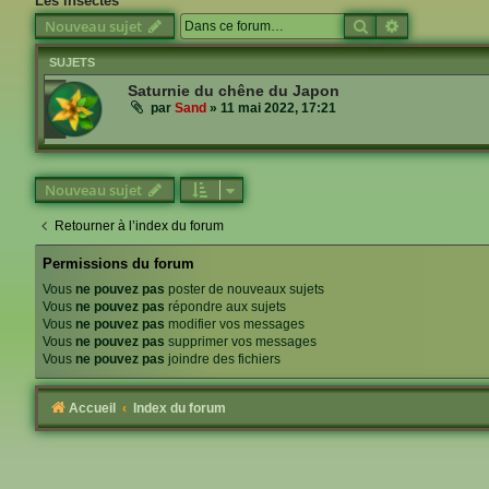
Les insectes
Rechercher
Recherche a
Nouveau sujet
SUJETS
Saturnie du chêne du Japon
par
Sand
»
11 mai 2022, 17:21
Nouveau sujet
Retourner à l’index du forum
Permissions du forum
Vous
ne pouvez pas
poster de nouveaux sujets
Vous
ne pouvez pas
répondre aux sujets
Vous
ne pouvez pas
modifier vos messages
Vous
ne pouvez pas
supprimer vos messages
Vous
ne pouvez pas
joindre des fichiers
Accueil
Index du forum