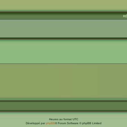
vancée
R
Heures au format
UTC
Développé par
phpBB
® Forum Software © phpBB Limited