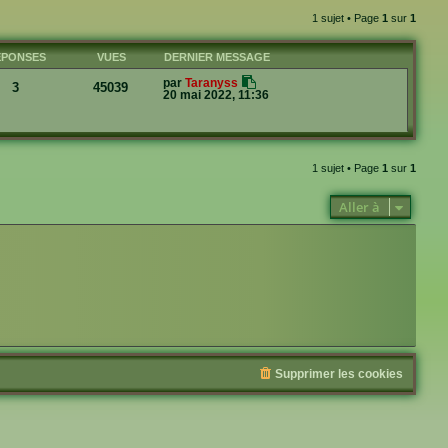
1 sujet • Page
1
sur
1
ÉPONSES
VUES
DERNIER MESSAGE
par
Taranyss
3
45039
20 mai 2022, 11:36
1 sujet • Page
1
sur
1
Aller à
Supprimer les cookies