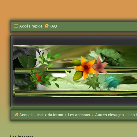
Accès rapide
FAQ
Accueil
Index du forum
Les animaux
Autres élevages
Les 