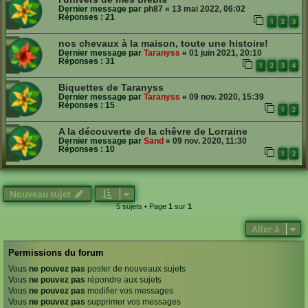
Dernier message par
ph87
«
13 mai 2022, 06:02
Réponses :
21
1
2
3
nos chevaux à la maison, toute une histoire!
Dernier message par
Taranyss
«
01 juin 2021, 20:10
Réponses :
31
1
2
3
4
Biquettes de Taranyss
Dernier message par
Taranyss
«
09 nov. 2020, 15:39
Réponses :
15
1
2
A la découverte de la chêvre de Lorraine
Dernier message par
Sand
«
09 nov. 2020, 11:30
Réponses :
10
1
2
Nouveau sujet
5 sujets • Page
1
sur
1
Aller à
Permissions du forum
Vous
ne pouvez pas
poster de nouveaux sujets
Vous
ne pouvez pas
répondre aux sujets
Vous
ne pouvez pas
modifier vos messages
Vous
ne pouvez pas
supprimer vos messages