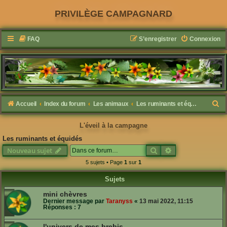
PRIVILÈGE CAMPAGNARD
FAQ
S’enregistrer
Connexion
R
Accueil
Index du forum
Les animaux
Les ruminants et équidés
e
L'éveil à la campagne
c
Les ruminants et équidés
h
Rechercher
Recherche avanc
Nouveau sujet
e
5 sujets • Page
1
sur
1
r
Sujets
c
h
mini chèvres
Dernier message par
Taranyss
«
13 mai 2022, 11:15
e
Réponses :
7
r
l'univers de mes brebis