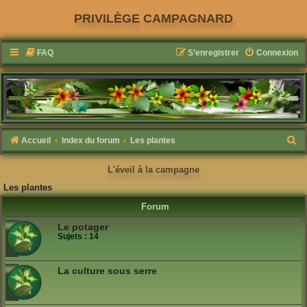
PRIVILÈGE CAMPAGNARD
FAQ
S’enregistrer
Connexion
R
Accueil
Index du forum
Les plantes
e
L'éveil à la campagne
c
Les plantes
h
Forum
e
Le potager
r
Sujets :
14
c
h
La culture sous serre
e
r