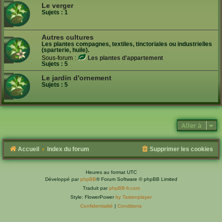
Le verger
Sujets :
1
Autres cultures
Les plantes compagnes, textiles, tinctoriales ou industrielles
(sparterie, huile).
Sous-forum :
Les plantes d'appartement
Sujets :
5
Le jardin d'ornement
Sujets :
5
Aller à
Accueil
Index du forum
Supprimer les cookies
Heures au format
UTC
Développé par
phpBB
® Forum Software © phpBB Limited
Traduit par
phpBB-fr.com
Style: FlowerPower
by Tastenplayer
Confidentialité
|
Conditions