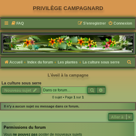
PRIVILÈGE CAMPAGNARD
FAQ
S’enregistrer
Connexion
R
Accueil
Index du forum
Les plantes
La culture sous serre
e
L'éveil à la campagne
c
La culture sous serre
h
Rechercher
Recherche avanc
Nouveau sujet
e
0 sujet • Page
1
sur
1
r
Il n’y a aucun sujet ou message dans ce forum.
c
h
Aller à
e
Permissions du forum
r
Vous
ne pouvez pas
poster de nouveaux sujets