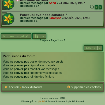
Dernier message par
Sand
«
24 janv. 2022, 19:37
Réponses :
17
1
2
Pourquoi avoir des canards ?
Dernier message par
Taranyss
«
02 déc. 2020, 12:52
Réponses :
1
Nouveau sujet
3 sujets • Page
1
sur
1
Aller à
Permissions du forum
Vous
ne pouvez pas
poster de nouveaux sujets
Vous
ne pouvez pas
répondre aux sujets
Vous
ne pouvez pas
modifier vos messages
Vous
ne pouvez pas
supprimer vos messages
Vous
ne pouvez pas
joindre des fichiers
Accueil
Index du forum
Supprimer les cookies
Heures au format
UTC
Développé par
phpBB
® Forum Software © phpBB Limited