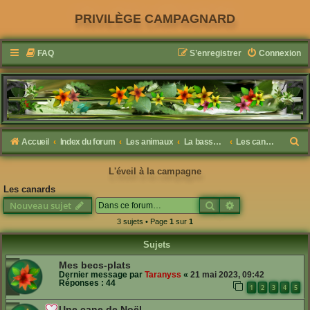
PRIVILÈGE CAMPAGNARD
FAQ
S’enregistrer
Connexion
R
Accueil
Index du forum
Les animaux
La bassecour
Les canards
e
L'éveil à la campagne
c
Les canards
h
Rechercher
Recherche avanc
Nouveau sujet
e
3 sujets • Page
1
sur
1
r
Sujets
c
h
Mes becs-plats
Dernier message par
Taranyss
«
21 mai 2023, 09:42
e
Réponses :
44
1
2
3
4
5
r
Une cane de Noël