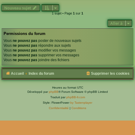
Nouveau sujet
1 sujet • Page
1
sur
1
Aller à
Permissions du forum
Vous
ne pouvez pas
poster de nouveaux sujets
Vous
ne pouvez pas
répondre aux sujets
Vous
ne pouvez pas
modifier vos messages
Vous
ne pouvez pas
supprimer vos messages
Vous
ne pouvez pas
joindre des fichiers
Accueil
Index du forum
Supprimer les cookies
Heures au format
UTC
Développé par
phpBB
® Forum Software © phpBB Limited
Traduit par
phpBB-fr.com
Style: FlowerPower
by Tastenplayer
Confidentialité
|
Conditions