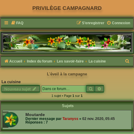
PRIVILÈGE CAMPAGNARD
FAQ
S’enregistrer
Connexion
R
Accueil
Index du forum
Les savoir-faire
La cuisine
e
L'éveil à la campagne
c
La cuisine
h
Rechercher
Recherche avanc
Nouveau sujet
e
1 sujet • Page
1
sur
1
r
Sujets
c
h
Moutarde
Dernier message par
Taranyss
«
02 nov. 2020, 05:45
e
Réponses :
7
r