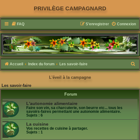
PRIVILÈGE CAMPAGNARD
FAQ
S’enregistrer
Connexion
R
Accueil
Index du forum
Les savoir-faire
e
L'éveil à la campagne
c
Les savoir-faire
h
Forum
e
L'autonomie alimentaire
r
Faire son vin, sa charcuterie, son beurre etc... tous les
c
savoirs-faires permettant une autonomie alimentaire.
Sujets :
6
h
La cuisine
e
Vos recettes de cuisine à partager.
Sujets :
1
r