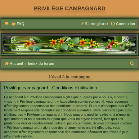
PRIVILÈGE CAMPAGNARD
FAQ
S’enregistrer
Connexion
R
Accueil
Index du forum
e
L'éveil à la campagne
c
h
Privilège campagnard - Conditions d’utilisation
e
En accédant à « Privilège campagnard » (désigné ci-après par « nous », « notre »,
« nos », « Privilège campagnard », « https://herisson-joyeux.org »), vous acceptez
r
d’être légalement responsable des conditions suivantes. Si vous n’acceptez pas d’être
c
légalement responsable de toutes les conditions suivantes, alors n’accédez pas et/ou
n’utilisez pas « Privilège campagnard ». Nous pouvons modifier celles-ci à n’importe
h
quel moment et nous ferons tout pour que vous en soyez informé, bien qu’il soit
prudent de vérifier régulièrement celles-ci par vous-même. Si vous continuez d’utiliser
e
« Privilège campagnard » alors que des changements ont été effectués, vous
acceptez d’être légalement responsable des conditions découlant des mises à jour
r
et/ou modifications.