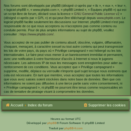
Nos forums sont développés par phpBB (désigné ci-après par « ils », « eux », « leur »,
« logiciel phpBB », « www.phpbb.com », « phpBB Limited », « Équipes phpBB ») qui est
un script libre de forum, déclaré sous la licence «
GNU General Public License v2
»
(désigné ci-après par « GPL ») et qui peut être téléchargé depuis
www.phpbb.com
. Le
logiciel phpBB facilite seulement les discussions sur Internet. phpBB Limited n’est pas
responsable de ce que nous acceptons ou n’acceptons pas comme contenu ou
conduite permis. Pour de plus amples informations au sujet de phpBB, veuillez
consulter :
https://www.phpbb.com/
.
Vous acceptez de ne pas publier de contenu abusif, obscène, vulgaire, diffamatoire,
choquant, menaçant, à caractère sexuel ou tout autre contenu qui peut transgresser
les lois de votre pays, du pays où « Privilège campagnard » est hébergé ou les lois
internationales. Le faire peut vous mener à un bannissement immédiat et permanent,
avec une notification à votre fournisseur d’accès à Internet si nous le jugeons
nécessaire. Les adresses IP de tous les messages sont enregistrées pour aider au
renforcement de ces conditions. Vous acceptez que « Privilège campagnard »
supprime, modifie, déplace ou verrouille n’importe quel sujet lorsque nous estimons que
cela est nécessaire. En tant que membre, vous acceptez que toutes les informations
que vous avez saisies soient stockées dans notre base de données. Bien que ces
informations ne soient pas diffusées à une tierce partie sans votre consentement, ni
« Privilège campagnard », ni phpBB ne pourront être tenus comme responsables en
cas de tentative de piratage visant à compromettre les données.
Accueil
Index du forum
Supprimer les cookies
Heures au format
UTC
Développé par
phpBB
® Forum Software © phpBB Limited
Traduit par
phpBB-fr.com