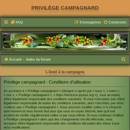
PRIVILÈGE CAMPAGNARD
FAQ
S’enregistrer
Connexion
R
Accueil
Index du forum
e
L'éveil à la campagne
c
h
Privilège campagnard - Conditions d’utilisation
e
En accédant à « Privilège campagnard » (désigné ci-après par « nous », « notre »,
« nos », « Privilège campagnard », « https://herisson-joyeux.org »), vous acceptez
r
d’être légalement responsable des conditions suivantes. Si vous n’acceptez pas d’être
c
légalement responsable de toutes les conditions suivantes, alors n’accédez pas et/ou
n’utilisez pas « Privilège campagnard ». Nous pouvons modifier celles-ci à n’importe
h
quel moment et nous ferons tout pour que vous en soyez informé, bien qu’il soit
prudent de vérifier régulièrement celles-ci par vous-même. Si vous continuez d’utiliser
e
« Privilège campagnard » alors que des changements ont été effectués, vous
acceptez d’être légalement responsable des conditions découlant des mises à jour
r
et/ou modifications.