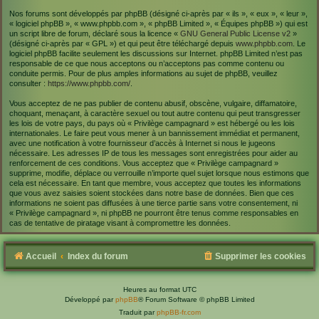
Nos forums sont développés par phpBB (désigné ci-après par « ils », « eux », « leur »,
« logiciel phpBB », « www.phpbb.com », « phpBB Limited », « Équipes phpBB ») qui est
un script libre de forum, déclaré sous la licence «
GNU General Public License v2
»
(désigné ci-après par « GPL ») et qui peut être téléchargé depuis
www.phpbb.com
. Le
logiciel phpBB facilite seulement les discussions sur Internet. phpBB Limited n’est pas
responsable de ce que nous acceptons ou n’acceptons pas comme contenu ou
conduite permis. Pour de plus amples informations au sujet de phpBB, veuillez
consulter :
https://www.phpbb.com/
.
Vous acceptez de ne pas publier de contenu abusif, obscène, vulgaire, diffamatoire,
choquant, menaçant, à caractère sexuel ou tout autre contenu qui peut transgresser
les lois de votre pays, du pays où « Privilège campagnard » est hébergé ou les lois
internationales. Le faire peut vous mener à un bannissement immédiat et permanent,
avec une notification à votre fournisseur d’accès à Internet si nous le jugeons
nécessaire. Les adresses IP de tous les messages sont enregistrées pour aider au
renforcement de ces conditions. Vous acceptez que « Privilège campagnard »
supprime, modifie, déplace ou verrouille n’importe quel sujet lorsque nous estimons que
cela est nécessaire. En tant que membre, vous acceptez que toutes les informations
que vous avez saisies soient stockées dans notre base de données. Bien que ces
informations ne soient pas diffusées à une tierce partie sans votre consentement, ni
« Privilège campagnard », ni phpBB ne pourront être tenus comme responsables en
cas de tentative de piratage visant à compromettre les données.
Accueil
Index du forum
Supprimer les cookies
Heures au format
UTC
Développé par
phpBB
® Forum Software © phpBB Limited
Traduit par
phpBB-fr.com