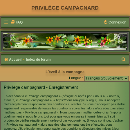
PRIVILÈGE CAMPAGNARD
FAQ
Connexion
R
Accueil
Index du forum
e
L'éveil à la campagne
c
Langue :
h
Privilège campagnard - Enregistrement
e
r
En accédant à « Privilège campagnard » (désigné ci-après par « nous », « notre »,
« nos », « Privilège campagnard », « https://herisson-joyeux.org »), vous acceptez
c
d’être légalement responsable des conditions suivantes. Si vous n’acceptez pas d’être
légalement responsable de toutes les conditions suivantes, alors n’accédez pas et/ou
h
n’utilisez pas « Privilège campagnard ». Nous pouvons modifier celles-ci à n’importe
quel moment et nous ferons tout pour que vous en soyez informé, bien qu’il soit
e
prudent de vérifier régulièrement celles-ci par vous-même. Si vous continuez d’utiliser
r
« Privilège campagnard » alors que des changements ont été effectués, vous
acceptez d’être légalement responsable des conditions découlant des mises à jour