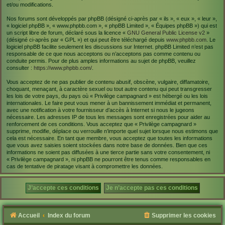
et/ou modifications.
Nos forums sont développés par phpBB (désigné ci-après par « ils », « eux », « leur »,
« logiciel phpBB », « www.phpbb.com », « phpBB Limited », « Équipes phpBB ») qui est
un script libre de forum, déclaré sous la licence «
GNU General Public License v2
»
(désigné ci-après par « GPL ») et qui peut être téléchargé depuis
www.phpbb.com
. Le
logiciel phpBB facilite seulement les discussions sur Internet. phpBB Limited n’est pas
responsable de ce que nous acceptons ou n’acceptons pas comme contenu ou
conduite permis. Pour de plus amples informations au sujet de phpBB, veuillez
consulter :
https://www.phpbb.com/
.
Vous acceptez de ne pas publier de contenu abusif, obscène, vulgaire, diffamatoire,
choquant, menaçant, à caractère sexuel ou tout autre contenu qui peut transgresser
les lois de votre pays, du pays où « Privilège campagnard » est hébergé ou les lois
internationales. Le faire peut vous mener à un bannissement immédiat et permanent,
avec une notification à votre fournisseur d’accès à Internet si nous le jugeons
nécessaire. Les adresses IP de tous les messages sont enregistrées pour aider au
renforcement de ces conditions. Vous acceptez que « Privilège campagnard »
supprime, modifie, déplace ou verrouille n’importe quel sujet lorsque nous estimons que
cela est nécessaire. En tant que membre, vous acceptez que toutes les informations
que vous avez saisies soient stockées dans notre base de données. Bien que ces
informations ne soient pas diffusées à une tierce partie sans votre consentement, ni
« Privilège campagnard », ni phpBB ne pourront être tenus comme responsables en
cas de tentative de piratage visant à compromettre les données.
Accueil
Index du forum
Supprimer les cookies