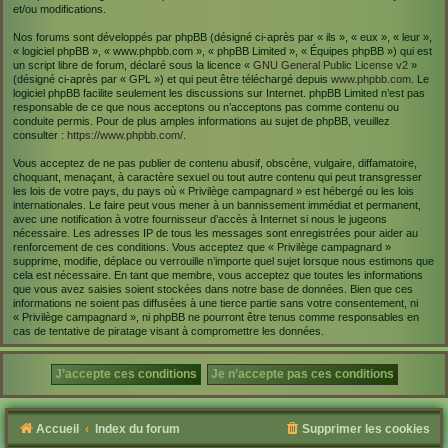
et/ou modifications.
Nos forums sont développés par phpBB (désigné ci-après par « ils », « eux », « leur »,
« logiciel phpBB », « www.phpbb.com », « phpBB Limited », « Équipes phpBB ») qui est
un script libre de forum, déclaré sous la licence «
GNU General Public License v2
»
(désigné ci-après par « GPL ») et qui peut être téléchargé depuis
www.phpbb.com
. Le
logiciel phpBB facilite seulement les discussions sur Internet. phpBB Limited n’est pas
responsable de ce que nous acceptons ou n’acceptons pas comme contenu ou
conduite permis. Pour de plus amples informations au sujet de phpBB, veuillez
consulter :
https://www.phpbb.com/
.
Vous acceptez de ne pas publier de contenu abusif, obscène, vulgaire, diffamatoire,
choquant, menaçant, à caractère sexuel ou tout autre contenu qui peut transgresser
les lois de votre pays, du pays où « Privilège campagnard » est hébergé ou les lois
internationales. Le faire peut vous mener à un bannissement immédiat et permanent,
avec une notification à votre fournisseur d’accès à Internet si nous le jugeons
nécessaire. Les adresses IP de tous les messages sont enregistrées pour aider au
renforcement de ces conditions. Vous acceptez que « Privilège campagnard »
supprime, modifie, déplace ou verrouille n’importe quel sujet lorsque nous estimons que
cela est nécessaire. En tant que membre, vous acceptez que toutes les informations
que vous avez saisies soient stockées dans notre base de données. Bien que ces
informations ne soient pas diffusées à une tierce partie sans votre consentement, ni
« Privilège campagnard », ni phpBB ne pourront être tenus comme responsables en
cas de tentative de piratage visant à compromettre les données.
Accueil
Index du forum
Supprimer les cookies