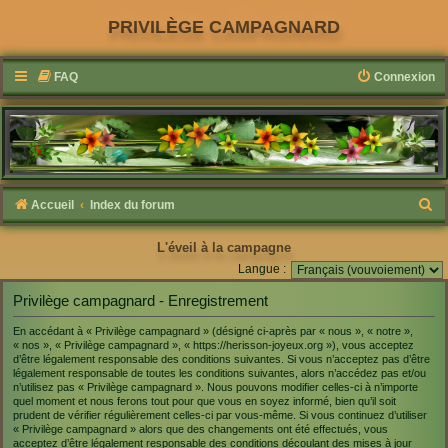
PRIVILÈGE CAMPAGNARD
FAQ
Connexion
R
Accueil
Index du forum
e
L'éveil à la campagne
c
Langue :
h
Privilège campagnard - Enregistrement
e
r
En accédant à « Privilège campagnard » (désigné ci-après par « nous », « notre »,
« nos », « Privilège campagnard », « https://herisson-joyeux.org »), vous acceptez
c
d’être légalement responsable des conditions suivantes. Si vous n’acceptez pas d’être
légalement responsable de toutes les conditions suivantes, alors n’accédez pas et/ou
h
n’utilisez pas « Privilège campagnard ». Nous pouvons modifier celles-ci à n’importe
quel moment et nous ferons tout pour que vous en soyez informé, bien qu’il soit
e
prudent de vérifier régulièrement celles-ci par vous-même. Si vous continuez d’utiliser
r
« Privilège campagnard » alors que des changements ont été effectués, vous
acceptez d’être légalement responsable des conditions découlant des mises à jour