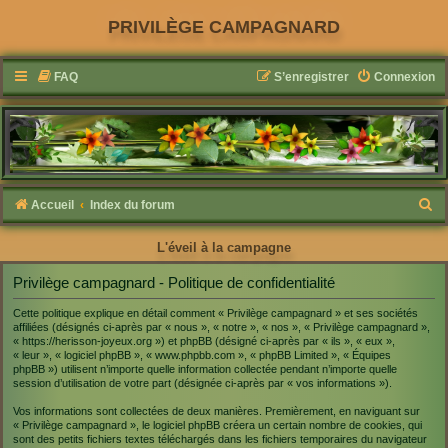
PRIVILÈGE CAMPAGNARD
FAQ
S’enregistrer
Connexion
R
Accueil
Index du forum
e
L'éveil à la campagne
c
h
Privilège campagnard - Politique de confidentialité
e
Cette politique explique en détail comment « Privilège campagnard » et ses sociétés
affiliées (désignés ci-après par « nous », « notre », « nos », « Privilège campagnard »,
r
« https://herisson-joyeux.org ») et phpBB (désigné ci-après par « ils », « eux »,
c
« leur », « logiciel phpBB », « www.phpbb.com », « phpBB Limited », « Équipes
phpBB ») utilisent n’importe quelle information collectée pendant n’importe quelle
h
session d’utilisation de votre part (désignée ci-après par « vos informations »).
e
Vos informations sont collectées de deux manières. Premièrement, en naviguant sur
« Privilège campagnard », le logiciel phpBB créera un certain nombre de cookies, qui
r
sont des petits fichiers textes téléchargés dans les fichiers temporaires du navigateur