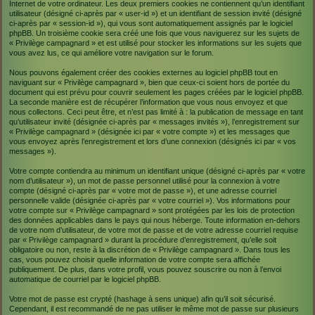
Internet de votre ordinateur. Les deux premiers cookies ne contiennent qu’un identifiant
utilisateur (désigné ci-après par « user-id ») et un identifiant de session invité (désigné
ci-après par « session-id »), qui vous sont automatiquement assignés par le logiciel
phpBB. Un troisième cookie sera créé une fois que vous naviguerez sur les sujets de
« Privilège campagnard » et est utilisé pour stocker les informations sur les sujets que
vous avez lus, ce qui améliore votre navigation sur le forum.
Nous pouvons également créer des cookies externes au logiciel phpBB tout en
naviguant sur « Privilège campagnard », bien que ceux-ci soient hors de portée du
document qui est prévu pour couvrir seulement les pages créées par le logiciel phpBB.
La seconde manière est de récupérer l’information que vous nous envoyez et que
nous collectons. Ceci peut être, et n’est pas limité à : la publication de message en tant
qu’utilisateur invité (désignée ci-après par « messages invités »), l’enregistrement sur
« Privilège campagnard » (désignée ici par « votre compte ») et les messages que
vous envoyez après l’enregistrement et lors d’une connexion (désignés ici par « vos
messages »).
Votre compte contiendra au minimum un identifiant unique (désigné ci-après par « votre
nom d’utilisateur »), un mot de passe personnel utilisé pour la connexion à votre
compte (désigné ci-après par « votre mot de passe »), et une adresse courriel
personnelle valide (désignée ci-après par « votre courriel »). Vos informations pour
votre compte sur « Privilège campagnard » sont protégées par les lois de protection
des données applicables dans le pays qui nous héberge. Toute information en-dehors
de votre nom d’utilisateur, de votre mot de passe et de votre adresse courriel requise
par « Privilège campagnard » durant la procédure d’enregistrement, qu’elle soit
obligatoire ou non, reste à la discrétion de « Privilège campagnard ». Dans tous les
cas, vous pouvez choisir quelle information de votre compte sera affichée
publiquement. De plus, dans votre profil, vous pouvez souscrire ou non à l’envoi
automatique de courriel par le logiciel phpBB.
Votre mot de passe est crypté (hashage à sens unique) afin qu’il soit sécurisé.
Cependant, il est recommandé de ne pas utiliser le même mot de passe sur plusieurs