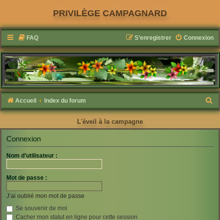
PRIVILÈGE CAMPAGNARD
FAQ
S’enregistrer
Connexion
R
Accueil
Index du forum
e
L'éveil à la campagne
c
h
Connexion
e
Nom d’utilisateur :
r
c
Mot de passe :
h
J’ai oublié mon mot de passe
e
Se souvenir de moi
r
Cacher mon statut en ligne pour cette session