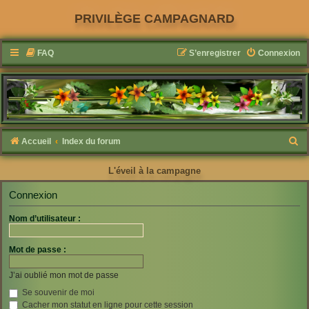
PRIVILÈGE CAMPAGNARD
FAQ
S’enregistrer
Connexion
R
Accueil
Index du forum
e
L'éveil à la campagne
c
h
Connexion
e
Nom d’utilisateur :
r
c
Mot de passe :
h
J’ai oublié mon mot de passe
e
Se souvenir de moi
r
Cacher mon statut en ligne pour cette session