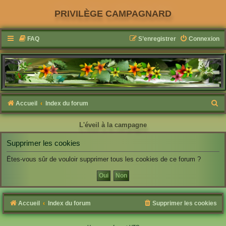
PRIVILÈGE CAMPAGNARD
FAQ
S’enregistrer
Connexion
R
Accueil
Index du forum
e
L'éveil à la campagne
c
h
Supprimer les cookies
e
Êtes-vous sûr de vouloir supprimer tous les cookies de ce forum ?
r
c
h
Accueil
Index du forum
Supprimer les cookies
e
r