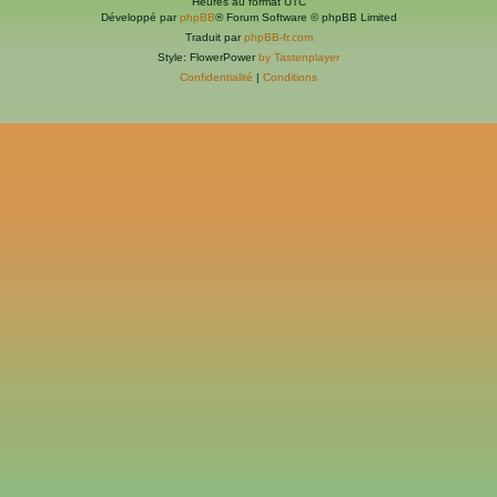
Heures au format
UTC
Développé par
phpBB
® Forum Software © phpBB Limited
Traduit par
phpBB-fr.com
Style: FlowerPower
by Tastenplayer
Confidentialité
|
Conditions