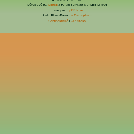
Heures au format
UTC
Développé par
phpBB
® Forum Software © phpBB Limited
Traduit par
phpBB-fr.com
Style: FlowerPower
by Tastenplayer
Confidentialité
|
Conditions