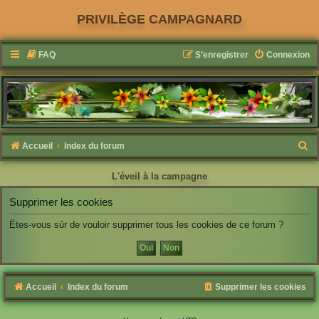
PRIVILÈGE CAMPAGNARD
FAQ
S’enregistrer
Connexion
R
Accueil
Index du forum
e
L'éveil à la campagne
c
h
Supprimer les cookies
e
Êtes-vous sûr de vouloir supprimer tous les cookies de ce forum ?
r
c
h
Accueil
Index du forum
Supprimer les cookies
e
r