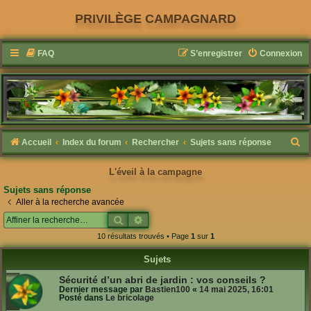
PRIVILÈGE CAMPAGNARD
FAQ
S’enregistrer
Connexion
R
Accueil
Index du forum
Rechercher
Sujets sans réponse
e
L'éveil à la campagne
c
Sujets sans réponse
h
Aller à la recherche avancée
e
Rechercher
Recherche avancée
r
10 résultats trouvés • Page
1
sur
1
c
Sujets
h
Sécurité d’un abri de jardin : vos conseils ?
e
Dernier message par
Bastien100
«
14 mai 2025, 16:01
Posté dans
Le bricolage
r