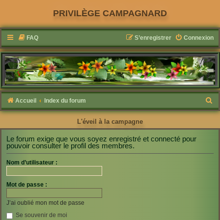
PRIVILÈGE CAMPAGNARD
FAQ
S’enregistrer
Connexion
R
Accueil
Index du forum
e
L'éveil à la campagne
c
h
Le forum exige que vous soyez enregistré et connecté pour
pouvoir consulter le profil des membres.
e
r
Nom d’utilisateur :
c
Mot de passe :
h
e
J’ai oublié mon mot de passe
r
Se souvenir de moi