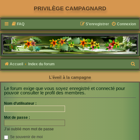
PRIVILÈGE CAMPAGNARD
FAQ
S’enregistrer
Connexion
R
Accueil
Index du forum
e
L'éveil à la campagne
c
h
Le forum exige que vous soyez enregistré et connecté pour
pouvoir consulter le profil des membres.
e
r
Nom d’utilisateur :
c
Mot de passe :
h
e
J’ai oublié mon mot de passe
r
Se souvenir de moi