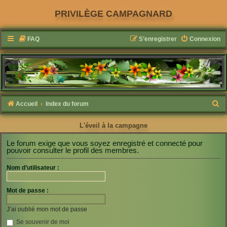
PRIVILÈGE CAMPAGNARD
FAQ
S’enregistrer
Connexion
R
Accueil
Index du forum
e
L'éveil à la campagne
c
h
Le forum exige que vous soyez enregistré et connecté pour
pouvoir consulter le profil des membres.
e
r
Nom d’utilisateur :
c
Mot de passe :
h
e
J’ai oublié mon mot de passe
r
Se souvenir de moi