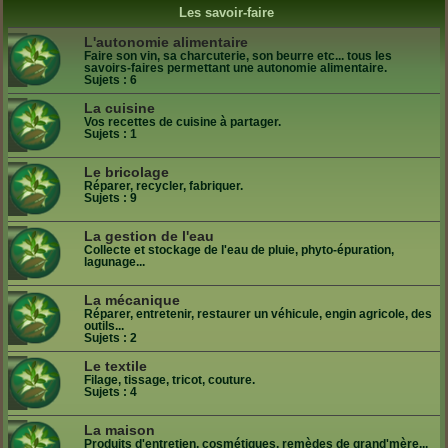
Les savoir-faire
L'autonomie alimentaire
Faire son vin, sa charcuterie, son beurre etc... tous les
savoirs-faires permettant une autonomie alimentaire.
Sujets :
6
La cuisine
Vos recettes de cuisine à partager.
Sujets :
1
Le bricolage
Réparer, recycler, fabriquer.
Sujets :
9
La gestion de l'eau
Collecte et stockage de l'eau de pluie, phyto-épuration,
lagunage...
La mécanique
Réparer, entretenir, restaurer un véhicule, engin agricole, des
outils...
Sujets :
2
Le textile
Filage, tissage, tricot, couture.
Sujets :
4
La maison
Produits d'entretien, cosmétiques, remèdes de grand'mère...