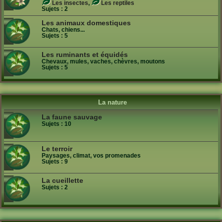
Les insectes
,
Les reptiles
Sujets :
2
Les animaux domestiques
Chats, chiens...
Sujets :
5
Les ruminants et équidés
Chevaux, mules, vaches, chèvres, moutons
Sujets :
5
La nature
La faune sauvage
Sujets :
10
Le terroir
Paysages, climat, vos promenades
Sujets :
9
La cueillette
Sujets :
2