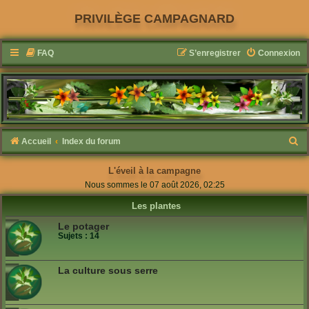
PRIVILÈGE CAMPAGNARD
FAQ
S’enregistrer
Connexion
R
Accueil
Index du forum
e
L'éveil à la campagne
c
Nous sommes le 07 août 2026, 02:25
h
Les plantes
e
Le potager
r
Sujets :
14
c
h
La culture sous serre
e
r