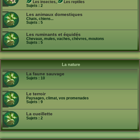
Les insectes
,
Les reptiles
Sujets :
2
Les animaux domestiques
Chats, chiens...
Sujets :
5
Les ruminants et équidés
Chevaux, mules, vaches, chèvres, moutons
Sujets :
5
La nature
La faune sauvage
Sujets :
10
Le terroir
Paysages, climat, vos promenades
Sujets :
9
La cueillette
Sujets :
2