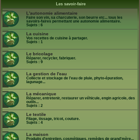
Les savoir-faire
L'autonomie alimentaire
Faire son vin, sa charcuterie, son beurre etc... tous les
savoirs-faires permettant une autonomie alimentaire.
Sujets :
6
La cuisine
Vos recettes de cuisine à partager.
Sujets :
1
Le bricolage
Réparer, recycler, fabriquer.
Sujets :
9
La gestion de l'eau
Collecte et stockage de l'eau de pluie, phyto-épuration,
lagunage...
La mécanique
Réparer, entretenir, restaurer un véhicule, engin agricole, des
outils...
Sujets :
2
Le textile
Filage, tissage, tricot, couture.
Sujets :
4
La maison
Produits d'entretien, cosmétiques, remèdes de grand'mère...