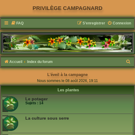
PRIVILÈGE CAMPAGNARD
FAQ
S’enregistrer
Connexion
R
Accueil
Index du forum
e
L'éveil à la campagne
c
Nous sommes le 08 août 2026, 19:11
h
Les plantes
e
Le potager
r
Sujets :
14
c
h
La culture sous serre
e
r