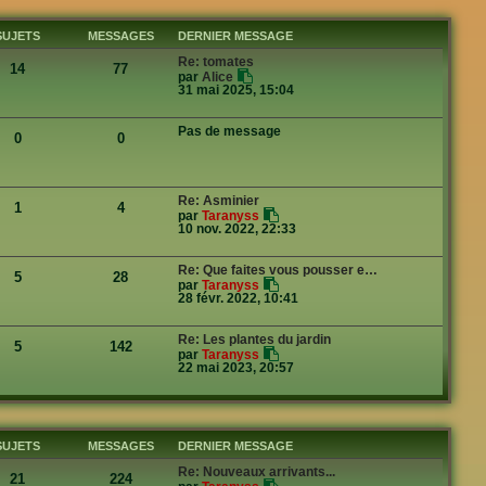
SUJETS
MESSAGES
DERNIER MESSAGE
Re: tomates
14
77
V
par
Alice
o
31 mai 2025, 15:04
i
r
l
Pas de message
0
0
e
d
e
r
n
Re: Asminier
i
1
4
V
par
Taranyss
e
o
10 nov. 2022, 22:33
r
i
m
r
e
l
s
Re: Que faites vous pousser e…
5
28
e
s
V
par
Taranyss
d
a
o
28 févr. 2022, 10:41
e
g
i
r
e
r
n
l
Re: Les plantes du jardin
i
5
142
e
V
par
Taranyss
e
d
o
22 mai 2023, 20:57
r
e
i
m
r
r
e
n
l
s
i
e
s
e
d
a
r
e
SUJETS
MESSAGES
DERNIER MESSAGE
g
m
r
e
e
n
Re: Nouveaux arrivants...
s
21
224
i
V