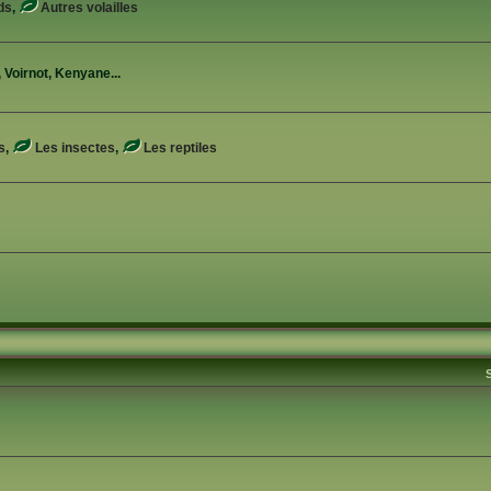
ds
,
Autres volailles
 Voirnot, Kenyane...
s
,
Les insectes
,
Les reptiles