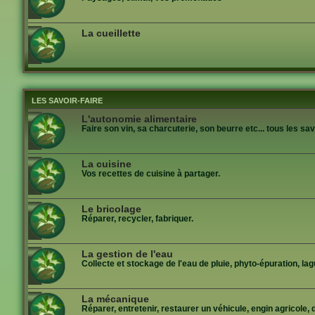
La cueillette
LES SAVOIR-FAIRE
L'autonomie alimentaire
Faire son vin, sa charcuterie, son beurre etc... tous les s
La cuisine
Vos recettes de cuisine à partager.
Le bricolage
Réparer, recycler, fabriquer.
La gestion de l'eau
Collecte et stockage de l'eau de pluie, phyto-épuration, lag
La mécanique
Réparer, entretenir, restaurer un véhicule, engin agricole, d