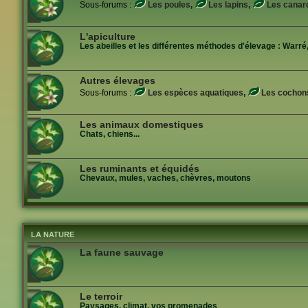
Sous-forums :
Les poules
,
Les lapins
,
Les canar
L'apiculture
Les abeilles et les différentes méthodes d'élevage : Warré,
Autres élevages
Sous-forums :
Les espèces aquatiques
,
Les cochon
Les animaux domestiques
Chats, chiens...
Les ruminants et équidés
Chevaux, mules, vaches, chèvres, moutons
LA NATURE
La faune sauvage
Le terroir
Paysages, climat, vos promenades