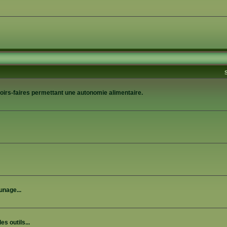
avoirs-faires permettant une autonomie alimentaire.
unage...
es outils...