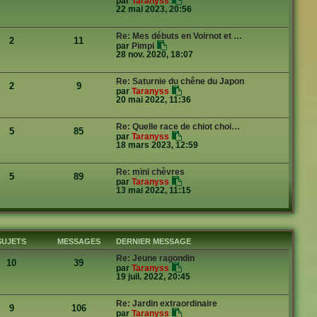
par
Taranyss
s
e
o
22 mai 2023, 20:56
a
r
i
g
m
r
e
e
l
Re: Mes débuts en Voirnot et …
s
2
11
e
V
par
Pimpi
s
d
o
28 nov. 2020, 18:07
a
e
i
g
r
r
e
n
l
Re: Saturnie du chêne du Japon
i
2
9
e
V
par
Taranyss
e
d
o
20 mai 2022, 11:36
r
e
i
m
r
r
e
n
l
s
Re: Quelle race de chiot choi…
i
5
85
e
s
V
par
Taranyss
e
d
a
o
18 mars 2023, 12:59
r
e
g
i
m
r
e
r
e
n
l
s
Re: mini chèvres
i
5
89
e
s
V
par
Taranyss
e
d
a
o
13 mai 2022, 11:15
r
e
g
i
m
r
e
r
e
n
l
s
i
e
s
e
d
a
r
e
SUJETS
MESSAGES
DERNIER MESSAGE
g
m
r
e
e
n
Re: Jeune ragondin
s
10
39
i
V
par
Taranyss
s
e
o
19 juil. 2022, 20:45
a
r
i
g
m
r
e
e
l
Re: Jardin extraordinaire
s
9
106
e
V
par
Taranyss
s