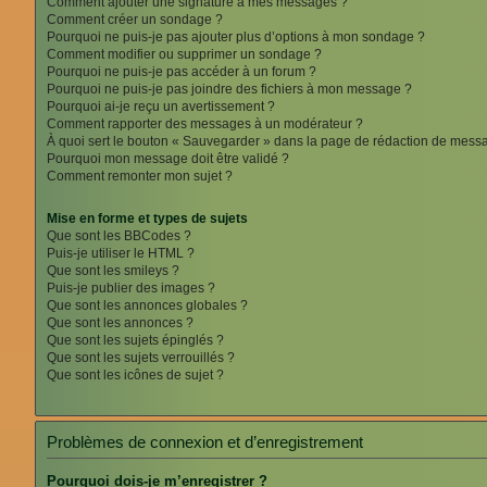
Comment ajouter une signature à mes messages ?
Comment créer un sondage ?
Pourquoi ne puis-je pas ajouter plus d’options à mon sondage ?
Comment modifier ou supprimer un sondage ?
Pourquoi ne puis-je pas accéder à un forum ?
Pourquoi ne puis-je pas joindre des fichiers à mon message ?
Pourquoi ai-je reçu un avertissement ?
Comment rapporter des messages à un modérateur ?
À quoi sert le bouton « Sauvegarder » dans la page de rédaction de mess
Pourquoi mon message doit être validé ?
Comment remonter mon sujet ?
Mise en forme et types de sujets
Que sont les BBCodes ?
Puis-je utiliser le HTML ?
Que sont les smileys ?
Puis-je publier des images ?
Que sont les annonces globales ?
Que sont les annonces ?
Que sont les sujets épinglés ?
Que sont les sujets verrouillés ?
Que sont les icônes de sujet ?
Problèmes de connexion et d’enregistrement
Pourquoi dois-je m’enregistrer ?