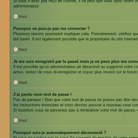
Si vous n’avez pas reçu de courriel, il se peut que vous ayez fourni une
administrateur.
Haut
Pourquoi ne puis-je pas me connecter ?
Plusieurs raisons pourraient expliquer cela. Premièrement, vérifiez qu
été banni. Il est également possible que le propriétaire du site Internet 
Haut
Je me suis enregistré par le passé mais je ne peux plus me conne
Il est possible qu’un administrateur ait désactivé ou supprimé votre c
arrive, tentez de vous ré-enregistrer et soyez plus investi sur le forum
Haut
J’ai perdu mon mot de passe !
Pas de panique ! Bien que votre mot de passe ne puisse pas être récupé
les instructions énoncées et vous devriez pouvoir à nouveau vous co
Si toutefois vous ne parveniez pas à réinitialiser votre mot de passe,
Haut
Pourquoi suis-je automatiquement déconnecté ?