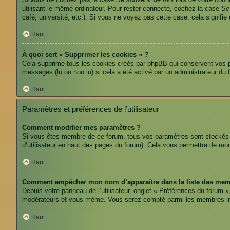
Si vous ne cochez pas la case
Se souvenir de moi
lors de votre conn
utilisant le même ordinateur. Pour rester connecté, cochez la case
Se
café, université, etc.). Si vous ne voyez pas cette case, cela signifie
Haut
À quoi sert « Supprimer les cookies » ?
Cela supprime tous les cookies créés par phpBB qui conservent vos par
messages (lu ou non lu) si cela a été activé par un administrateur d
Haut
Paramètres et préférences de l’utilisateur
Comment modifier mes paramètres ?
Si vous êtes membre de ce forum, tous vos paramètres sont stockés
d’utilisateur en haut des pages du forum). Cela vous permettra de mod
Haut
Comment empêcher mon nom d’apparaître dans la liste des mem
Depuis votre panneau de l’utilisateur, onglet « Préférences du forum »
modérateurs et vous-même. Vous serez compté parmi les membres in
Haut