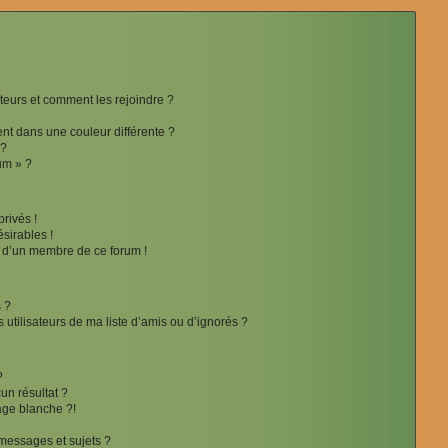
ateurs et comment les rejoindre ?
t dans une couleur différente ?
 ?
um » ?
rivés !
sirables !
f d’un membre de ce forum !
 ?
utilisateurs de ma liste d’amis ou d’ignorés ?
?
n résultat ?
ge blanche ?!
messages et sujets ?