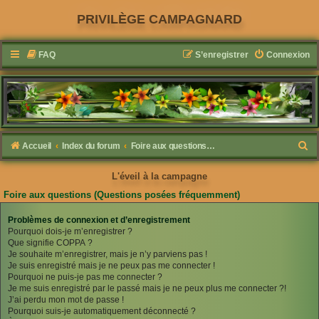
PRIVILÈGE CAMPAGNARD
FAQ
S’enregistrer
Connexion
R
Accueil
Index du forum
Foire aux questions (Questions posées fréquemment)
e
L'éveil à la campagne
c
Foire aux questions (Questions posées fréquemment)
h
e
Problèmes de connexion et d’enregistrement
Pourquoi dois-je m’enregistrer ?
r
Que signifie COPPA ?
c
Je souhaite m’enregistrer, mais je n’y parviens pas !
Je suis enregistré mais je ne peux pas me connecter !
h
Pourquoi ne puis-je pas me connecter ?
e
Je me suis enregistré par le passé mais je ne peux plus me connecter ?!
J’ai perdu mon mot de passe !
r
Pourquoi suis-je automatiquement déconnecté ?