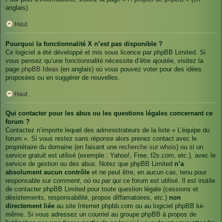
anglais).
Haut
Pourquoi la fonctionnalité X n’est pas disponible ?
Ce logiciel a été développé et mis sous licence par phpBB Limited. Si
vous pensez qu’une fonctionnalité nécessite d’être ajoutée, visitez la
page
phpBB Ideas
(en anglais) où vous pouvez voter pour des idées
proposées ou en suggérer de nouvelles.
Haut
Qui contacter pour les abus ou les questions légales concernant ce
forum ?
Contactez n’importe lequel des administrateurs de la liste « L’équipe du
forum ». Si vous restez sans réponse alors prenez contact avec le
propriétaire du domaine (en faisant une
recherche sur whois
) ou si un
service gratuit est utilisé (exemple : Yahoo!, Free, f2s.com, etc.), avec le
service de gestion ou des abus. Notez que phpBB Limited
n’a
absolument aucun contrôle
et ne peut être, en aucun cas, tenu pour
responsable sur
comment
,
où
ou
par qui
ce forum est utilisé. Il est inutile
de contacter phpBB Limited pour toute question légale (cessions et
désistements, responsabilité, propos diffamatoires, etc.)
non
directement liée
au site Internet phpbb.com ou au logiciel phpBB lui-
même. Si vous adressez un courriel au groupe phpBB à propos de