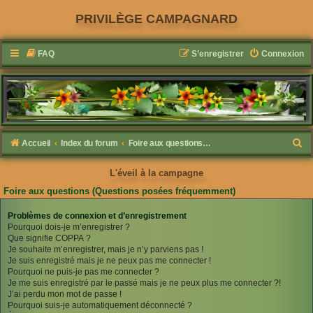
PRIVILÈGE CAMPAGNARD
FAQ
S’enregistrer
Connexion
R
Accueil
Index du forum
Foire aux questions (Questions posées fréquemment)
e
L'éveil à la campagne
c
Foire aux questions (Questions posées fréquemment)
h
e
Problèmes de connexion et d’enregistrement
Pourquoi dois-je m’enregistrer ?
r
Que signifie COPPA ?
c
Je souhaite m’enregistrer, mais je n’y parviens pas !
Je suis enregistré mais je ne peux pas me connecter !
h
Pourquoi ne puis-je pas me connecter ?
e
Je me suis enregistré par le passé mais je ne peux plus me connecter ?!
J’ai perdu mon mot de passe !
r
Pourquoi suis-je automatiquement déconnecté ?