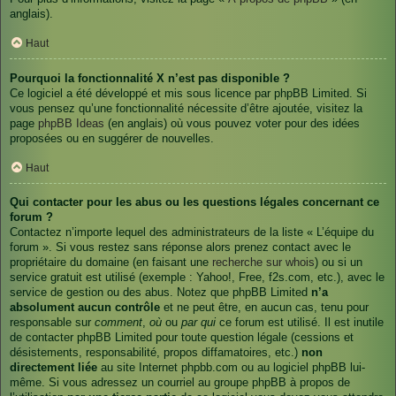
anglais).
Haut
Pourquoi la fonctionnalité X n’est pas disponible ?
Ce logiciel a été développé et mis sous licence par phpBB Limited. Si
vous pensez qu’une fonctionnalité nécessite d’être ajoutée, visitez la
page
phpBB Ideas
(en anglais) où vous pouvez voter pour des idées
proposées ou en suggérer de nouvelles.
Haut
Qui contacter pour les abus ou les questions légales concernant ce
forum ?
Contactez n’importe lequel des administrateurs de la liste « L’équipe du
forum ». Si vous restez sans réponse alors prenez contact avec le
propriétaire du domaine (en faisant une
recherche sur whois
) ou si un
service gratuit est utilisé (exemple : Yahoo!, Free, f2s.com, etc.), avec le
service de gestion ou des abus. Notez que phpBB Limited
n’a
absolument aucun contrôle
et ne peut être, en aucun cas, tenu pour
responsable sur
comment
,
où
ou
par qui
ce forum est utilisé. Il est inutile
de contacter phpBB Limited pour toute question légale (cessions et
désistements, responsabilité, propos diffamatoires, etc.)
non
directement liée
au site Internet phpbb.com ou au logiciel phpBB lui-
même. Si vous adressez un courriel au groupe phpBB à propos de