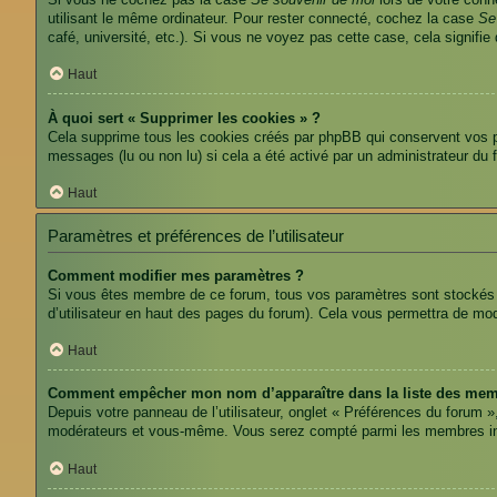
Si vous ne cochez pas la case
Se souvenir de moi
lors de votre conn
utilisant le même ordinateur. Pour rester connecté, cochez la case
Se
café, université, etc.). Si vous ne voyez pas cette case, cela signifie
Haut
À quoi sert « Supprimer les cookies » ?
Cela supprime tous les cookies créés par phpBB qui conservent vos par
messages (lu ou non lu) si cela a été activé par un administrateur d
Haut
Paramètres et préférences de l’utilisateur
Comment modifier mes paramètres ?
Si vous êtes membre de ce forum, tous vos paramètres sont stockés
d’utilisateur en haut des pages du forum). Cela vous permettra de mod
Haut
Comment empêcher mon nom d’apparaître dans la liste des mem
Depuis votre panneau de l’utilisateur, onglet « Préférences du forum »
modérateurs et vous-même. Vous serez compté parmi les membres in
Haut