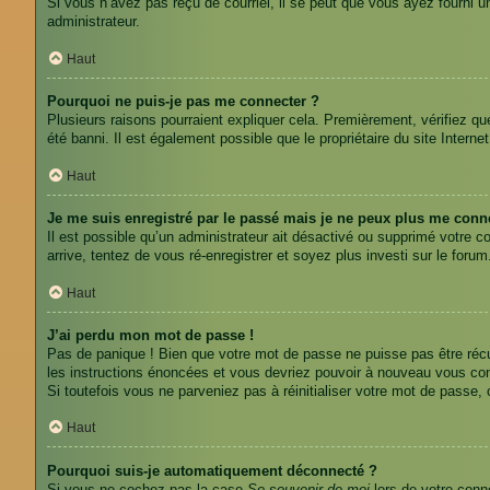
Si vous n’avez pas reçu de courriel, il se peut que vous ayez fourni une
administrateur.
Haut
Pourquoi ne puis-je pas me connecter ?
Plusieurs raisons pourraient expliquer cela. Premièrement, vérifiez qu
été banni. Il est également possible que le propriétaire du site Internet 
Haut
Je me suis enregistré par le passé mais je ne peux plus me conne
Il est possible qu’un administrateur ait désactivé ou supprimé votre c
arrive, tentez de vous ré-enregistrer et soyez plus investi sur le forum
Haut
J’ai perdu mon mot de passe !
Pas de panique ! Bien que votre mot de passe ne puisse pas être récupé
les instructions énoncées et vous devriez pouvoir à nouveau vous co
Si toutefois vous ne parveniez pas à réinitialiser votre mot de passe,
Haut
Pourquoi suis-je automatiquement déconnecté ?