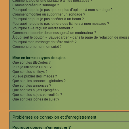
Comment ajouter une signature à mes messages ?
Comment créer un sondage ?
Pourquoi ne puis-je pas ajouter plus d’options à mon sondage ?
Comment modifier ou supprimer un sondage ?
Pourquoi ne puis-je pas accéder à un forum ?
Pourquoi ne puis-je pas joindre des fichiers à mon message ?
Pourquoi ai-je reçu un avertissement ?
Comment rapporter des messages à un modérateur ?
À quoi sert le bouton « Sauvegarder » dans la page de rédaction de mess
Pourquoi mon message doit être validé ?
Comment remonter mon sujet ?
Mise en forme et types de sujets
Que sont les BBCodes ?
Puis-je utiliser le HTML ?
Que sont les smileys ?
Puis-je publier des images ?
Que sont les annonces globales ?
Que sont les annonces ?
Que sont les sujets épinglés ?
Que sont les sujets verrouillés ?
Que sont les icônes de sujet ?
Problèmes de connexion et d’enregistrement
Pourquoi dois-je m’enregistrer ?