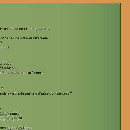
ateurs et comment les rejoindre ?
t dans une couleur différente ?
 ?
um » ?
rivés !
sirables !
f d’un membre de ce forum !
 ?
utilisateurs de ma liste d’amis ou d’ignorés ?
?
n résultat ?
ge blanche ?!
messages et sujets ?